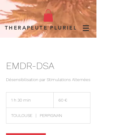
Politique de confidentialité
THERAPEUTE PLURIEL
EMDR-DSA
Désensibilisation par Stimulations Alternées
60
euros
1 h 30 min
1
60 €
3
0
TOULOUSE
|
PERPIGNAN
m
i
n